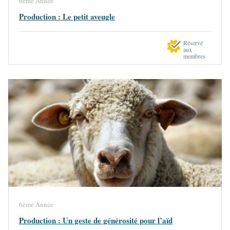
6ème Année
Production : Le petit aveugle
Réservé
aux
membres
6ème Année
Production : Un geste de générosité pour l’aïd