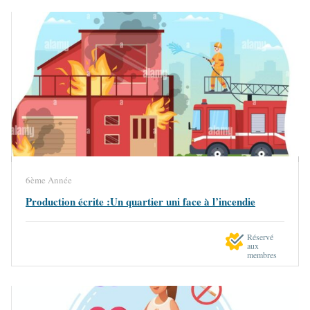
6ème Année
Production écrite :Un quartier uni face à l’incendie
Réservé
aux
membres