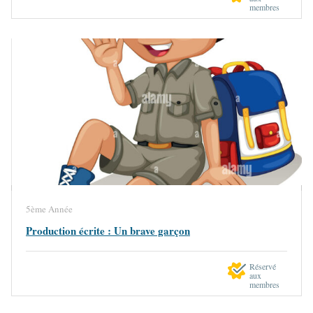
membres
5ème Année
Production écrite : Un brave garçon
Réservé
aux
membres