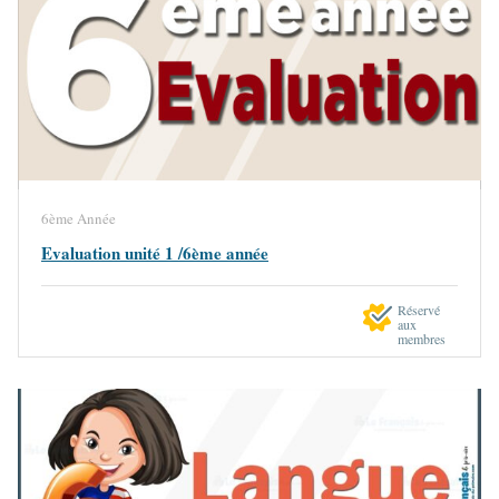
6ème Année
Evaluation unité 1 /6ème année
Réservé
aux
membres