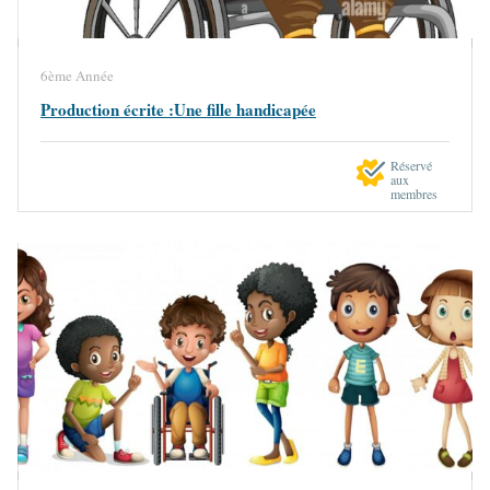
6ème Année
Production écrite :Une fille handicapée
Réservé
aux
membres