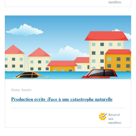
membres
6ème Année
Production écrite :Face à une catastrophe naturelle
Réservé
aux
membres