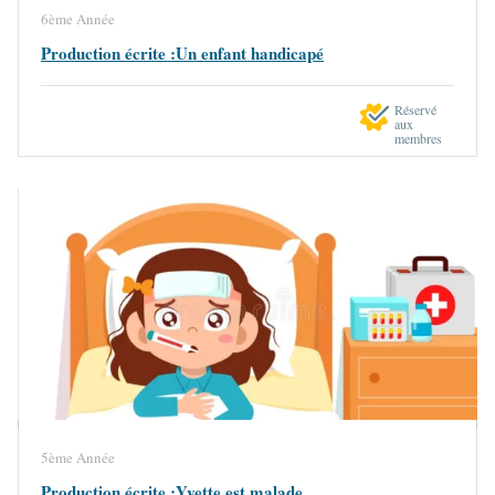
6ème Année
Production écrite :Un enfant handicapé
Réservé
aux
membres
5ème Année
Production écrite :Yvette est malade