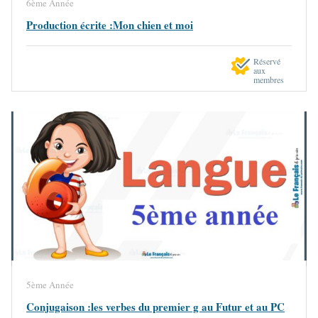
6ème Année
Production écrite :Mon chien et moi
Réservé
aux
membres
5ème Année
Conjugaison :les verbes du premier g au Futur et au PC