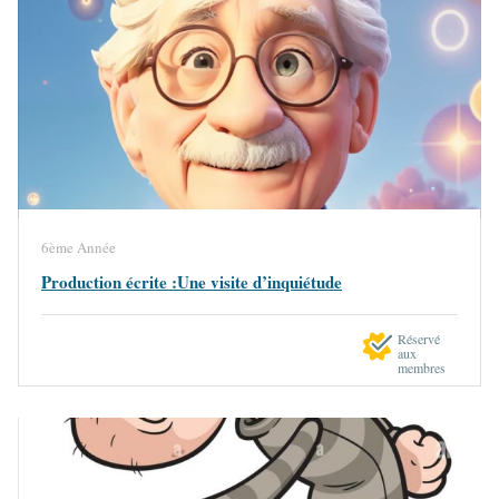
6ème Année
Production écrite :Une visite d’inquiétude
Réservé
aux
membres