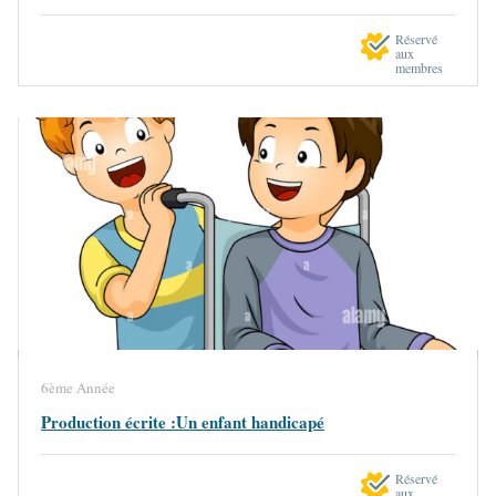
Réservé
aux
membres
6ème Année
Production écrite :Un enfant handicapé
Réservé
aux