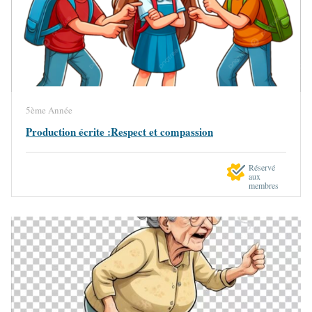
5ème Année
Production écrite :Respect et compassion
Réservé
aux
membres