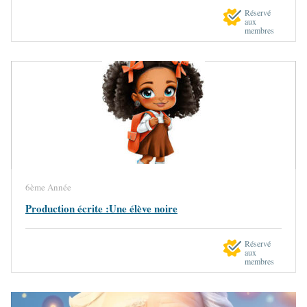
Réservé
aux
membres
6ème Année
Production écrite :Une élève noire
Réservé
aux
membres