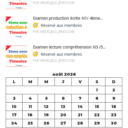
PAR ABDELJELIL JENDOUBI
Examen production écrite N1/ 4ème...
Réservé aux membres
PAR ABDELJELIL JENDOUBI
Examen lecture compréhension N3 /5...
Réservé aux membres
PAR ABDELJELIL JENDOUBI
août 2026
L
M
M
J
V
S
D
1
2
3
4
5
6
7
8
9
10
11
12
13
14
15
16
17
18
19
20
21
22
23
24
25
26
27
28
29
30