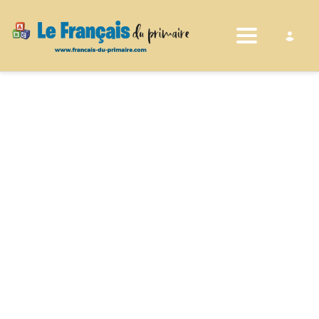
Toggle nav