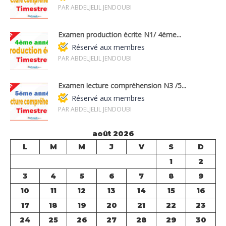
PAR ABDELJELIL JENDOUBI
Examen production écrite N1/ 4ème...
Réservé aux membres
PAR ABDELJELIL JENDOUBI
Examen lecture compréhension N3 /5...
Réservé aux membres
PAR ABDELJELIL JENDOUBI
août 2026
L
M
M
J
V
S
D
1
2
3
4
5
6
7
8
9
10
11
12
13
14
15
16
17
18
19
20
21
22
23
24
25
26
27
28
29
30