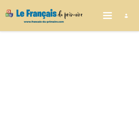
Toggle nav