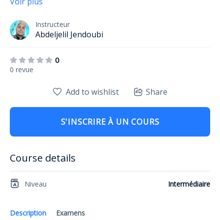
Voir plus
Instructeur
Abdeljelil Jendoubi
0
0 revue
Add to wishlist
Share
S'INSCRIRE À UN COURS
Course details
Niveau
Intermédiaire
Description
Examens