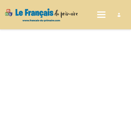
Toggle nav