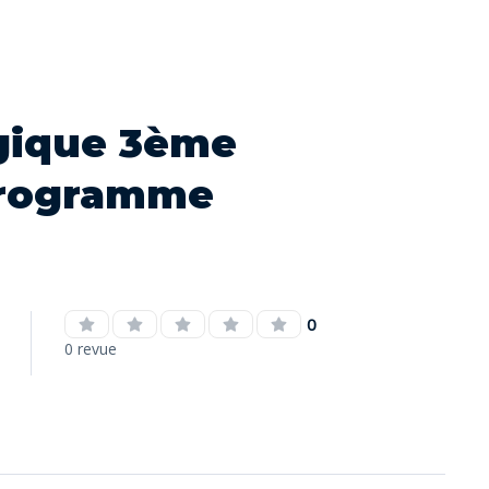
gique 3ème
programme
0
0 revue