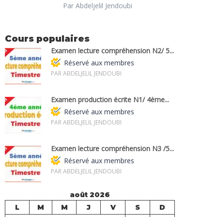
Par Abdeljelil Jendoubi
Cours populaires
Examen lecture compréhension N2/ 5...
Réservé aux membres
PAR ABDELJELIL JENDOUBI
Examen production écrite N1/ 4ème...
Réservé aux membres
PAR ABDELJELIL JENDOUBI
Examen lecture compréhension N3 /5...
Réservé aux membres
PAR ABDELJELIL JENDOUBI
août 2026
L
M
M
J
V
S
D