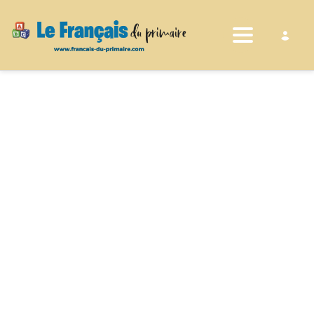
Toggle nav