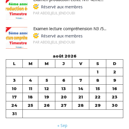
Réservé aux membres
PAR ABDELJELIL JENDOUBI
Examen lecture compréhension N3 /5...
Réservé aux membres
PAR ABDELJELIL JENDOUBI
août 2026
L
M
M
J
V
S
D
1
2
3
4
5
6
7
8
9
10
11
12
13
14
15
16
17
18
19
20
21
22
23
24
25
26
27
28
29
30
31
« Sep