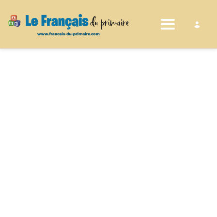
Toggle nav