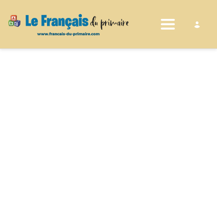
Toggle nav