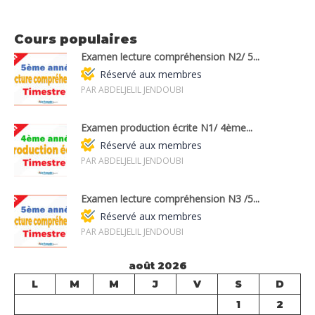
Cours populaires
Examen lecture compréhension N2/ 5...
Réservé aux membres
PAR ABDELJELIL JENDOUBI
Examen production écrite N1/ 4ème...
Réservé aux membres
PAR ABDELJELIL JENDOUBI
Examen lecture compréhension N3 /5...
Réservé aux membres
PAR ABDELJELIL JENDOUBI
août 2026
L
M
M
J
V
S
D
1
2