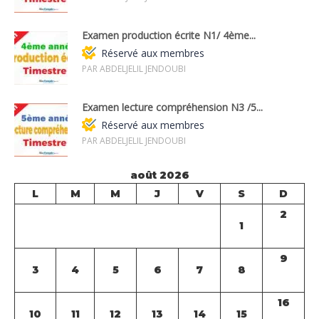
Examen production écrite N1/ 4ème...
Réservé aux membres
PAR ABDELJELIL JENDOUBI
Examen lecture compréhension N3 /5...
Réservé aux membres
PAR ABDELJELIL JENDOUBI
août 2026
L
M
M
J
V
S
D
2
1
9
3
4
5
6
7
8
16
10
11
12
13
14
15