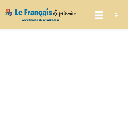
Toggle nav