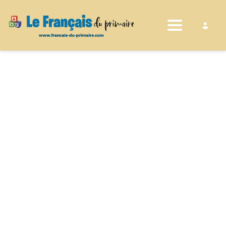
Toggle nav