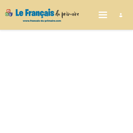
Toggle nav