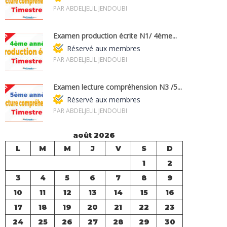
PAR ABDELJELIL JENDOUBI
Examen production écrite N1/ 4ème...
Réservé aux membres
PAR ABDELJELIL JENDOUBI
Examen lecture compréhension N3 /5...
Réservé aux membres
PAR ABDELJELIL JENDOUBI
août 2026
L
M
M
J
V
S
D
1
2
3
4
5
6
7
8
9
10
11
12
13
14
15
16
17
18
19
20
21
22
23
24
25
26
27
28
29
30