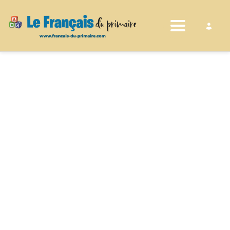
Toggle nav