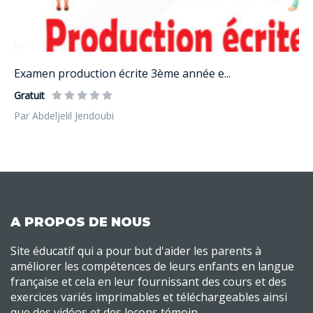
Examen production écrite 3ème année e...
Gratuit
Par Abdeljelil Jendoubi
A PROPOS DE NOUS
Site éducatif qui a pour but d'aider les parents à
améliorer les compétences de leurs enfants en langue
française et cela en leur fournissant des cours et des
exercices variés imprimables et téléchargeables ainsi
que des vidéos et des leçons témoin