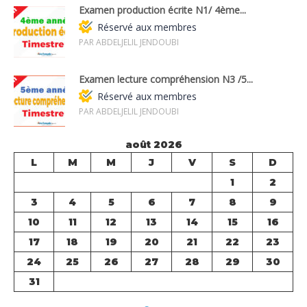
Examen production écrite N1/ 4ème...
Réservé aux membres
PAR ABDELJELIL JENDOUBI
Examen lecture compréhension N3 /5...
Réservé aux membres
PAR ABDELJELIL JENDOUBI
août 2026
L
M
M
J
V
S
D
1
2
3
4
5
6
7
8
9
10
11
12
13
14
15
16
17
18
19
20
21
22
23
24
25
26
27
28
29
30
31