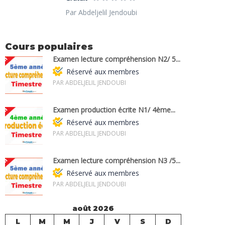
Par Abdeljelil Jendoubi
Cours populaires
Examen lecture compréhension N2/ 5...
Réservé aux membres
PAR ABDELJELIL JENDOUBI
Examen production écrite N1/ 4ème...
Réservé aux membres
PAR ABDELJELIL JENDOUBI
Examen lecture compréhension N3 /5...
Réservé aux membres
PAR ABDELJELIL JENDOUBI
août 2026
L
M
M
J
V
S
D