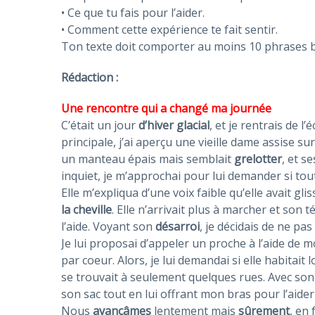
• Ce que tu fais pour l’aider.
• Comment cette expérience te fait sentir.
Ton texte doit comporter au moins 10 phrases b
Rédaction :
Une rencontre qui a changé ma journée
C’était un jour
d’hiver glacial
, et je rentrais de l
principale, j’ai aperçu une vieille dame assise su
un manteau épais mais semblait
grelotter
, et s
inquiet, je m’approchai pour lui demander si tout 
Elle m’expliqua d’une voix faible qu’elle avait gli
la cheville
. Elle n’arrivait plus à marcher et son 
l’aide. Voyant son
désarroi
, je décidais de ne pas
Je lui proposai d’appeler un proche à l’aide de
par coeur. Alors, je lui demandai si elle habitait l
se trouvait à seulement quelques rues. Avec so
son sac tout en lui offrant mon bras pour l’aide
Nous
avançâmes
lentement mais
sûrement
, en