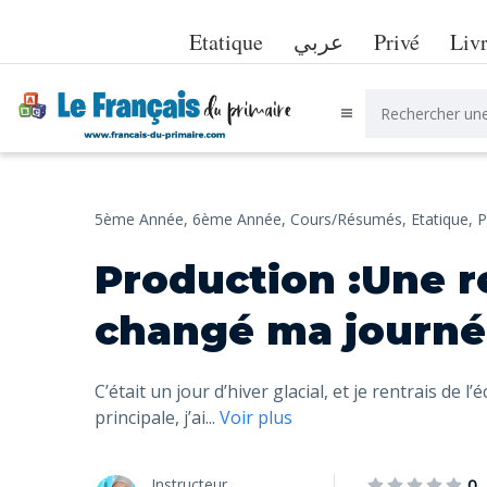
Etatique
عربي
Privé
Liv
5ème Année,
6ème Année,
Cours/Résumés,
Etatique,
P
Production :Une r
changé ma journ
C’était un jour d’hiver glacial, et je rentrais de l
principale, j’ai
...
Voir plus
Instructeur
0