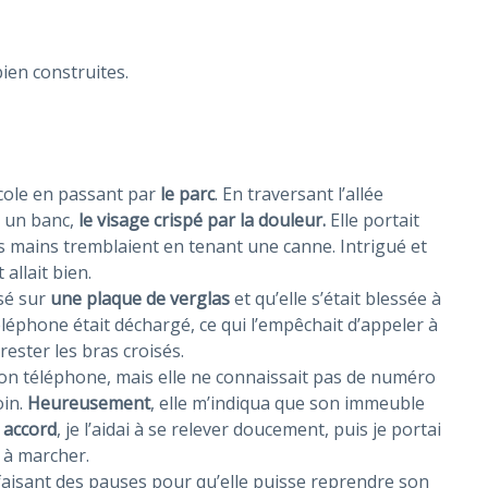
ien construites.
’école en passant par
le parc
. En traversant l’allée
r un banc,
le visage crispé par la douleur.
Elle portait
es mains tremblaient en tenant une canne. Intrigué et
allait bien.
ssé sur
une plaque de verglas
et qu’elle s’était blessée à
téléphone était déchargé, ce qui l’empêchait d’appeler à
 rester les bras croisés.
 mon téléphone, mais elle ne connaissait pas de numéro
oin.
Heureusement
, elle m’indiqua que son immeuble
n
accord
, je l’aidai à se relever doucement, puis je portai
r à marcher.
 faisant des pauses pour qu’elle puisse reprendre son