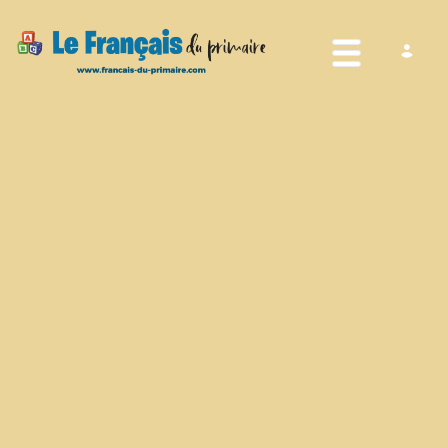
Toggle nav