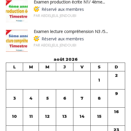
Examen production écrite N1/ 4ème...
Réservé aux membres
PAR ABDELJELIL JENDOUBI
Examen lecture compréhension N3 /5...
Réservé aux membres
PAR ABDELJELIL JENDOUBI
août 2026
L
M
M
J
V
S
D
2
1
9
3
4
5
6
7
8
16
10
11
12
13
14
15
23