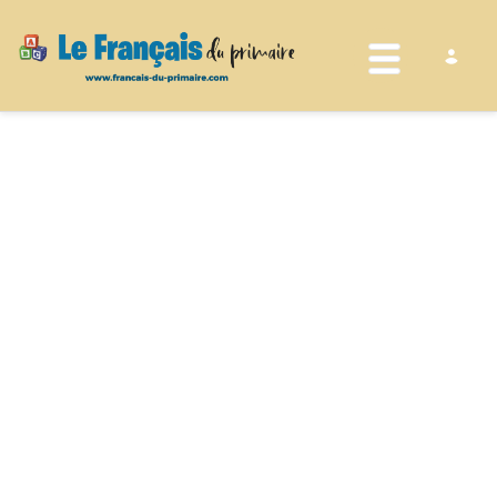
Toggle nav