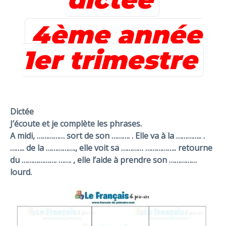
4ème année
1er trimestre
Dictée
J’écoute et je complète les phrases.
A midi, …………… sort de son ………. . Elle va à la ………….. .
…….. de la ……………., elle voit sa ………… …………….. retourne
du ………………. ……. , elle l’aide à prendre son ……………
lourd.