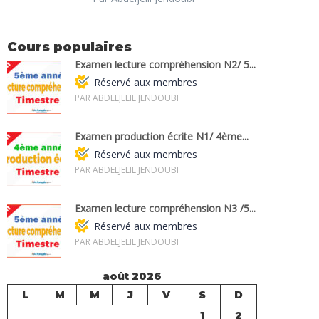
Cours populaires
Examen lecture compréhension N2/ 5...
Réservé aux membres
PAR ABDELJELIL JENDOUBI
Examen production écrite N1/ 4ème...
Réservé aux membres
PAR ABDELJELIL JENDOUBI
Examen lecture compréhension N3 /5...
Réservé aux membres
PAR ABDELJELIL JENDOUBI
août 2026
L
M
M
J
V
S
D
1
2