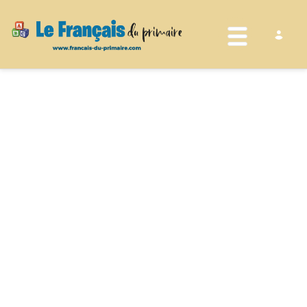
Toggle nav