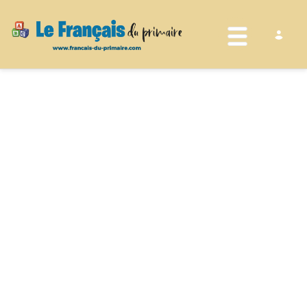
Toggle nav