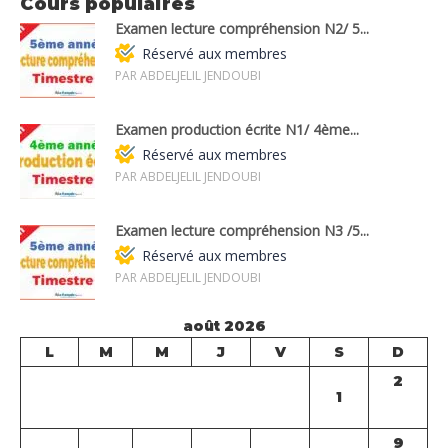
Cours populaires
Examen lecture compréhension N2/ 5...
Réservé aux membres
PAR ABDELJELIL JENDOUBI
Examen production écrite N1/ 4ème...
Réservé aux membres
PAR ABDELJELIL JENDOUBI
Examen lecture compréhension N3 /5...
Réservé aux membres
PAR ABDELJELIL JENDOUBI
août 2026
L
M
M
J
V
S
D
2
1
9