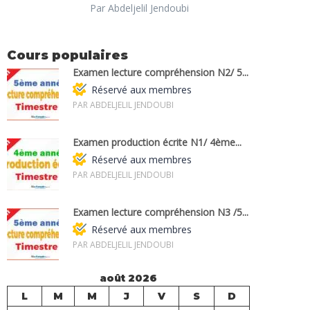
Par Abdeljelil Jendoubi
Cours populaires
Examen lecture compréhension N2/ 5...
Réservé aux membres
PAR ABDELJELIL JENDOUBI
Examen production écrite N1/ 4ème...
Réservé aux membres
PAR ABDELJELIL JENDOUBI
Examen lecture compréhension N3 /5...
Réservé aux membres
PAR ABDELJELIL JENDOUBI
août 2026
L
M
M
J
V
S
D