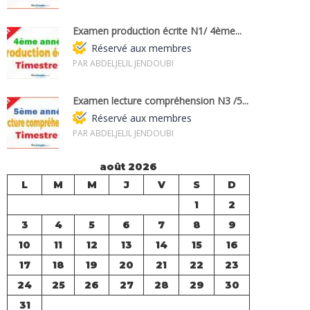
Examen production écrite N1/ 4ème...
Réservé aux membres
PAR ABDELJELIL JENDOUBI
Examen lecture compréhension N3 /5...
Réservé aux membres
PAR ABDELJELIL JENDOUBI
août 2026
L
M
M
J
V
S
D
1
2
3
4
5
6
7
8
9
10
11
12
13
14
15
16
17
18
19
20
21
22
23
24
25
26
27
28
29
30
31