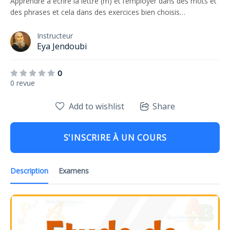
Apprendre à écrire la lettre (m) et l’employer dans des mots et
des phrases et cela dans des exercices bien choisis…
Instructeur
Eya Jendoubi
0
0 revue
Add to wishlist
Share
S'INSCRIRE À UN COURS
Description
Examens