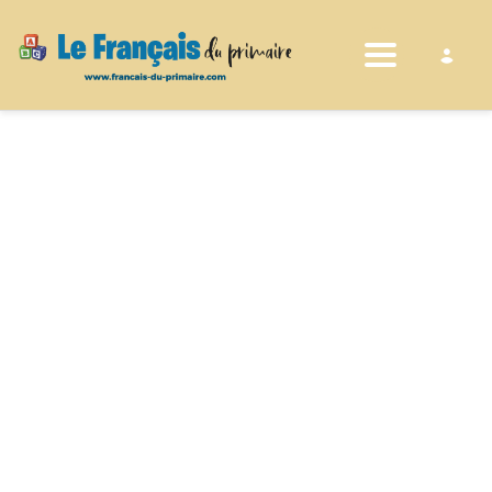
Toggle nav