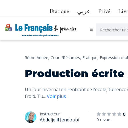
Etatique
عربي
Privé
Liv
5ème Année,
Cours/Résumés,
Etatique,
Expression oral
Production écrite
Un jour hivernal en rentrant de l’école, tu renc
froid. Tu
...
Voir plus
Instructeur
0
Abdeljelil Jendoubi
0 revue