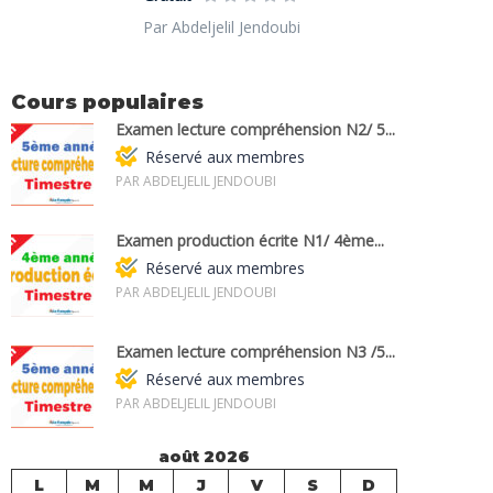
Par Abdeljelil Jendoubi
Cours populaires
Examen lecture compréhension N2/ 5...
Réservé aux membres
PAR ABDELJELIL JENDOUBI
Examen production écrite N1/ 4ème...
Réservé aux membres
PAR ABDELJELIL JENDOUBI
Examen lecture compréhension N3 /5...
Réservé aux membres
PAR ABDELJELIL JENDOUBI
août 2026
L
M
M
J
V
S
D