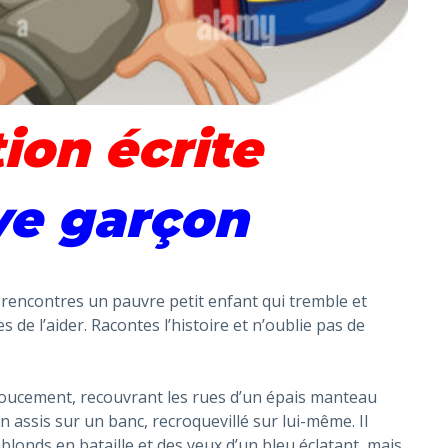
ion écrite
ve garçon
tu rencontres un pauvre petit enfant qui tremble et
s de l’aider. Racontes l’histoire et n’oublie pas de
t doucement, recouvrant les rues d’un épais manteau
on assis sur un banc, recroquevillé sur lui-même. Il
blonds en bataille et des yeux d’un bleu éclatant, mais