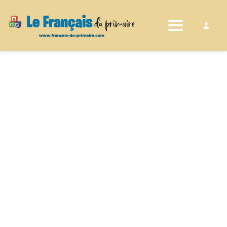
Toggle nav