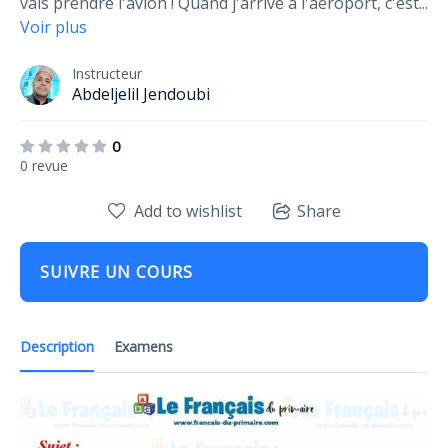
vais prendre l'avion ! Quand j'arrive à l'aéroport, c'est
...
Voir plus
Instructeur
Abdeljelil Jendoubi
0
0 revue
Add to wishlist
Share
SUIVRE UN COURS
Description
Examens