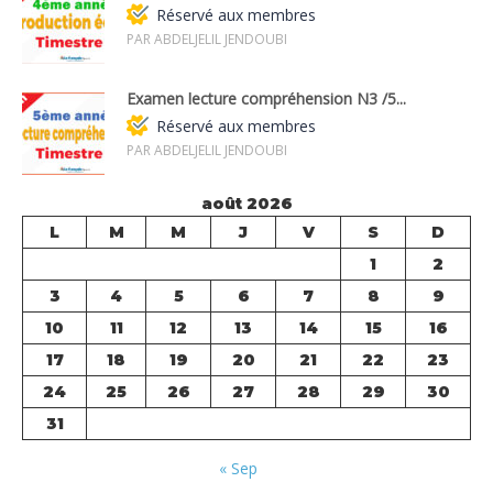
Réservé aux membres
PAR ABDELJELIL JENDOUBI
Examen lecture compréhension N3 /5...
Réservé aux membres
PAR ABDELJELIL JENDOUBI
août 2026
L
M
M
J
V
S
D
1
2
3
4
5
6
7
8
9
10
11
12
13
14
15
16
17
18
19
20
21
22
23
24
25
26
27
28
29
30
31
« Sep