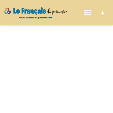
Toggle nav