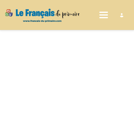
Toggle nav