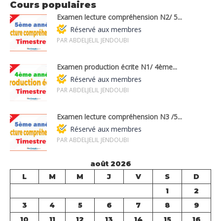
Cours populaires
Examen lecture compréhension N2/ 5...
Réservé aux membres
PAR ABDELJELIL JENDOUBI
Examen production écrite N1/ 4ème...
Réservé aux membres
PAR ABDELJELIL JENDOUBI
Examen lecture compréhension N3 /5...
Réservé aux membres
PAR ABDELJELIL JENDOUBI
août 2026
L
M
M
J
V
S
D
1
2
3
4
5
6
7
8
9
10
11
12
13
14
15
16