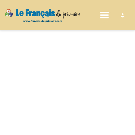
Toggle nav