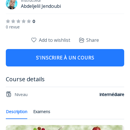
Instructeur
Abdeljelil Jendoubi
0
0 revue
Add to wishlist
Share
S'INSCRIRE À UN COURS
Course details
Niveau
Intermédiaire
Description
Examens