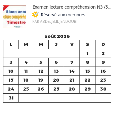
Examen lecture compréhension N3 /5...
Réservé aux membres
PAR ABDELJELIL JENDOUBI
août 2026
L
M
M
J
V
S
D
1
2
3
4
5
6
7
8
9
10
11
12
13
14
15
16
17
18
19
20
21
22
23
24
25
26
27
28
29
30
31