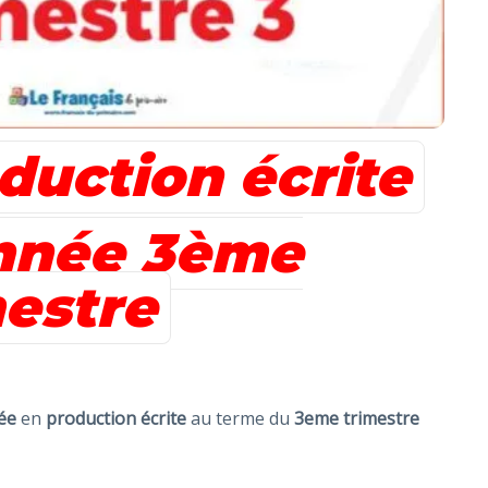
uction écrite
nnée 3ème
mestre
ée
en
production écrite
au terme du
3eme trimestre