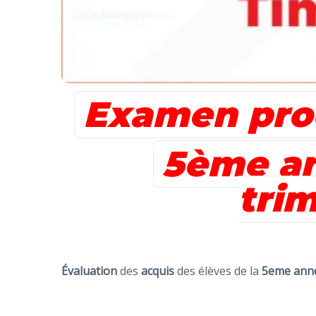
Examen prod
5ème a
tri
Évaluation
des
acquis
des élèves de la
5eme ann