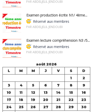
PAR ABDELJELIL JENDOUBI
Examen production écrite N1/ 4ème...
Réservé aux membres
PAR ABDELJELIL JENDOUBI
Examen lecture compréhension N3 /5...
Réservé aux membres
PAR ABDELJELIL JENDOUBI
août 2026
L
M
M
J
V
S
D
1
2
3
4
5
6
7
8
9
10
11
12
13
14
15
16
17
18
19
20
21
22
23
24
25
26
27
28
29
30