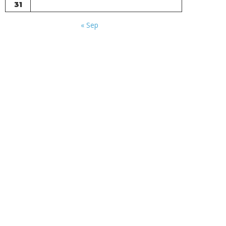
31
« Sep