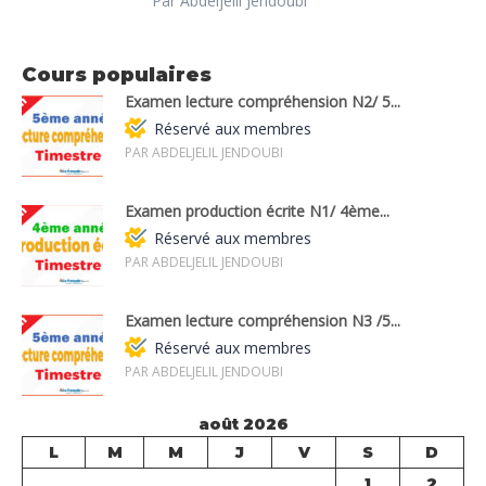
Par Abdeljelil Jendoubi
Cours populaires
Examen lecture compréhension N2/ 5...
Réservé aux membres
PAR ABDELJELIL JENDOUBI
Examen production écrite N1/ 4ème...
Réservé aux membres
PAR ABDELJELIL JENDOUBI
Examen lecture compréhension N3 /5...
Réservé aux membres
PAR ABDELJELIL JENDOUBI
août 2026
L
M
M
J
V
S
D
1
2