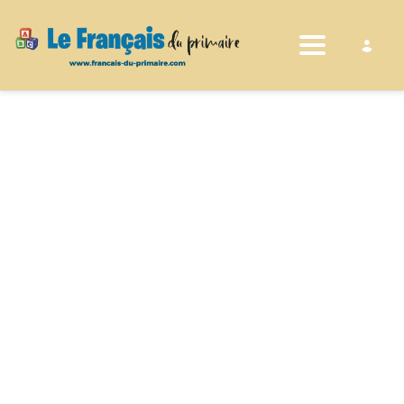
Toggle nav