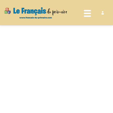
Toggle nav