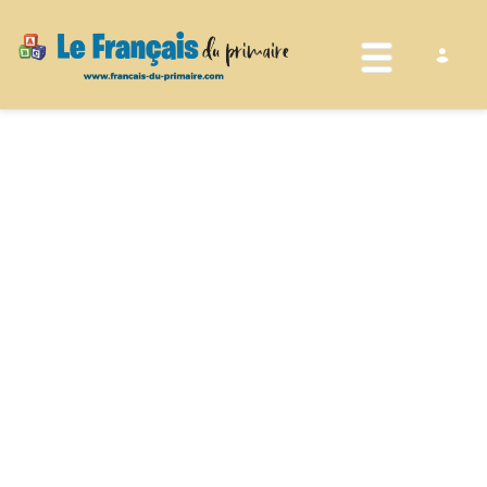
Toggle nav