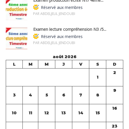
Examen production écrite N1/ 4ème...
Réservé aux membres
PAR ABDELJELIL JENDOUBI
Examen lecture compréhension N3 /5...
Réservé aux membres
PAR ABDELJELIL JENDOUBI
août 2026
L
M
M
J
V
S
D
2
1
9
3
4
5
6
7
8
16
10
11
12
13
14
15
23