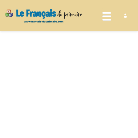
Toggle nav