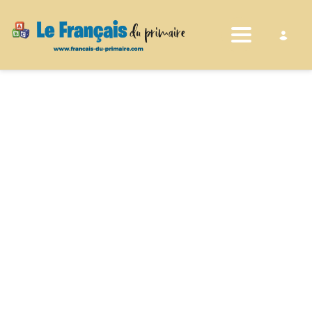
Toggle nav