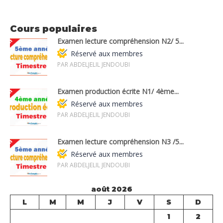
Cours populaires
Examen lecture compréhension N2/ 5...
Réservé aux membres
PAR ABDELJELIL JENDOUBI
Examen production écrite N1/ 4ème...
Réservé aux membres
PAR ABDELJELIL JENDOUBI
Examen lecture compréhension N3 /5...
Réservé aux membres
PAR ABDELJELIL JENDOUBI
août 2026
L
M
M
J
V
S
D
1
2