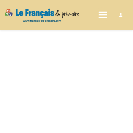
Toggle nav