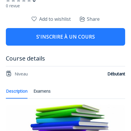
0
0 revue
Add to wishlist
Share
S'INSCRIRE À UN COURS
Course details
Niveau
Débutant
Description
Examens