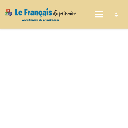
Toggle nav