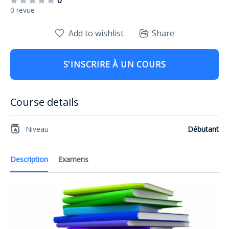
0
0 revue
Add to wishlist
Share
S'INSCRIRE À UN COURS
Course details
Niveau
Débutant
Description
Examens