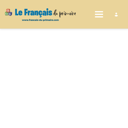
Toggle nav