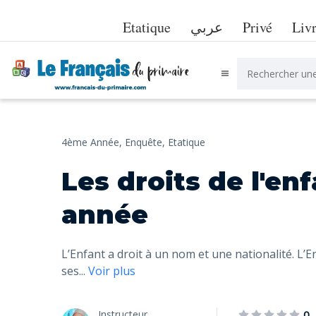
Etatique
عربي
Privé
Liv
4ème Année,
Enquête,
Etatique
Les droits de l'en
année
L’Enfant a droit à un nom et une nationalité. L’En
ses
...
Voir plus
Instructeur
0