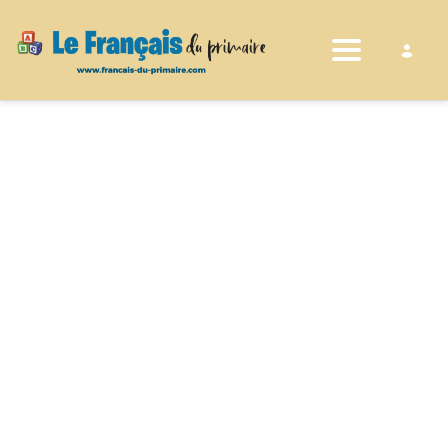
Toggle nav