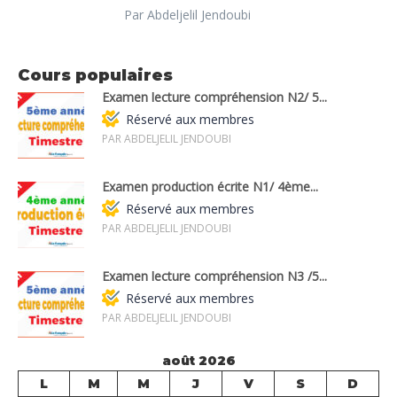
Par Abdeljelil Jendoubi
Cours populaires
Examen lecture compréhension N2/ 5...
Réservé aux membres
PAR ABDELJELIL JENDOUBI
Examen production écrite N1/ 4ème...
Réservé aux membres
PAR ABDELJELIL JENDOUBI
Examen lecture compréhension N3 /5...
Réservé aux membres
PAR ABDELJELIL JENDOUBI
août 2026
L
M
M
J
V
S
D