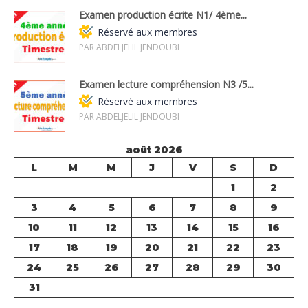
Examen production écrite N1/ 4ème...
Réservé aux membres
PAR ABDELJELIL JENDOUBI
Examen lecture compréhension N3 /5...
Réservé aux membres
PAR ABDELJELIL JENDOUBI
août 2026
L
M
M
J
V
S
D
1
2
3
4
5
6
7
8
9
10
11
12
13
14
15
16
17
18
19
20
21
22
23
24
25
26
27
28
29
30
31