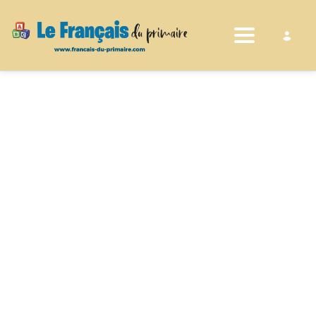
Toggle nav