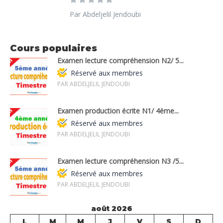
Par Abdeljelil Jendoubi
Cours populaires
Examen lecture compréhension N2/ 5...
Réservé aux membres
PAR ABDELJELIL JENDOUBI
Examen production écrite N1/ 4ème...
Réservé aux membres
PAR ABDELJELIL JENDOUBI
Examen lecture compréhension N3 /5...
Réservé aux membres
PAR ABDELJELIL JENDOUBI
août 2026
L
M
M
J
V
S
D