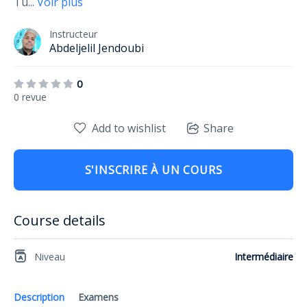
Tu
...
Voir plus
Instructeur
Abdeljelil Jendoubi
0
0 revue
Add to wishlist
Share
S'INSCRIRE À UN COURS
Course details
Niveau
Intermédiaire
Description
Examens