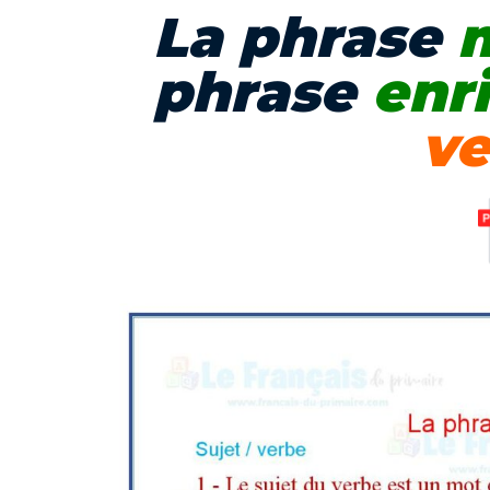
La phrase
phrase
enr
ve