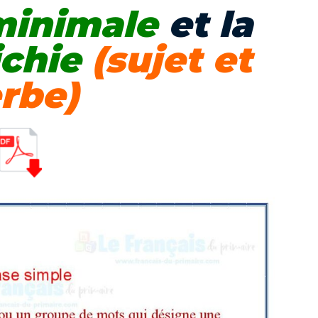
minimale
et la
ichie
(sujet et
rbe)