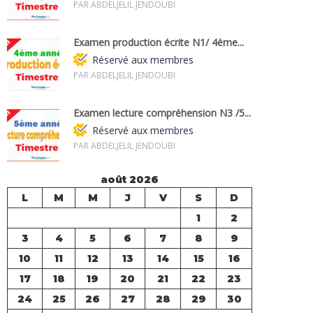
PAR ABDELJELIL JENDOUBI
Examen production écrite N1/ 4ème...
Réservé aux membres
PAR ABDELJELIL JENDOUBI
Examen lecture compréhension N3 /5...
Réservé aux membres
PAR ABDELJELIL JENDOUBI
août 2026
L
M
M
J
V
S
D
1
2
3
4
5
6
7
8
9
10
11
12
13
14
15
16
17
18
19
20
21
22
23
24
25
26
27
28
29
30