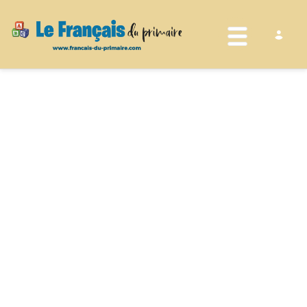
Toggle nav