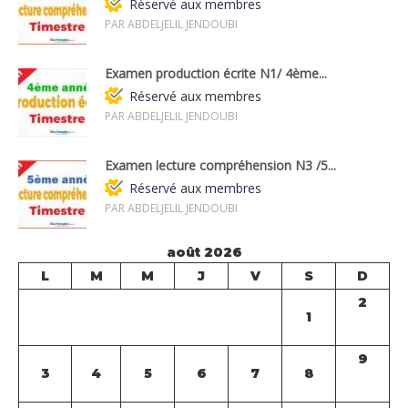
Réservé aux membres
PAR ABDELJELIL JENDOUBI
Examen production écrite N1/ 4ème...
Réservé aux membres
PAR ABDELJELIL JENDOUBI
Examen lecture compréhension N3 /5...
Réservé aux membres
PAR ABDELJELIL JENDOUBI
août 2026
L
M
M
J
V
S
D
2
1
9
3
4
5
6
7
8