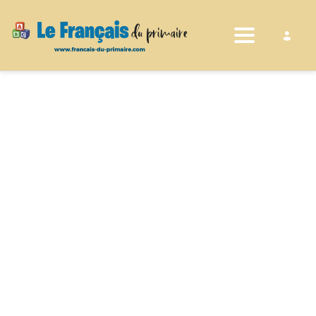
Toggle nav