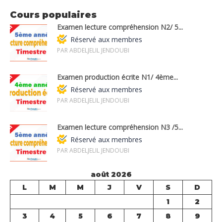
Cours populaires
Examen lecture compréhension N2/ 5...
Réservé aux membres
PAR ABDELJELIL JENDOUBI
Examen production écrite N1/ 4ème...
Réservé aux membres
PAR ABDELJELIL JENDOUBI
Examen lecture compréhension N3 /5...
Réservé aux membres
PAR ABDELJELIL JENDOUBI
août 2026
L
M
M
J
V
S
D
1
2
3
4
5
6
7
8
9