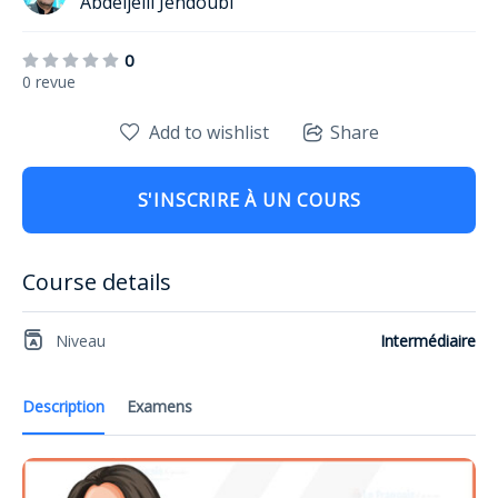
Abdeljelil Jendoubi
0
0 revue
Add to wishlist
Share
S'INSCRIRE À UN COURS
Course details
Niveau
Intermédiaire
Description
Examens