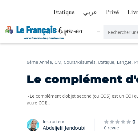
Etatique
عربي
Privé
Liv
6ème Année,
CM,
Cours/Résumés,
Etatique,
Langue,
Pr
Le complément d'
-Le complément d’objet second (ou COS) est un COI q
autre COI)...
Instructeur
0
Abdeljelil Jendoubi
0 revue