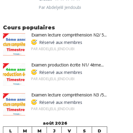
Par Abdeljelil Jendoubi
Cours populaires
Examen lecture compréhension N2/ 5...
Réservé aux membres
PAR ABDELJELIL JENDOUBI
Examen production écrite N1/ 4ème...
Réservé aux membres
PAR ABDELJELIL JENDOUBI
Examen lecture compréhension N3 /5...
Réservé aux membres
PAR ABDELJELIL JENDOUBI
août 2026
L
M
M
J
V
S
D