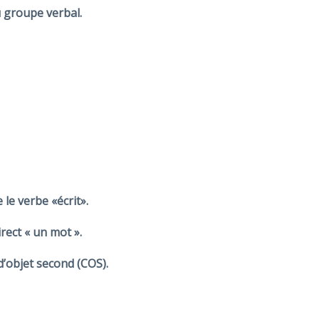
u groupe verbal.
 le verbe «écrit».
rect « un mot ».
’objet second (COS).