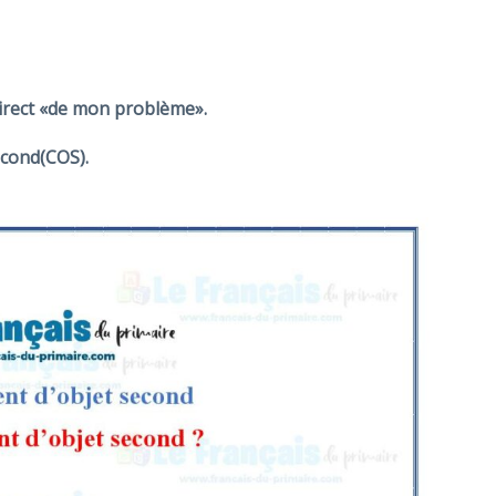
irect
«de mon problème».
econd(COS).