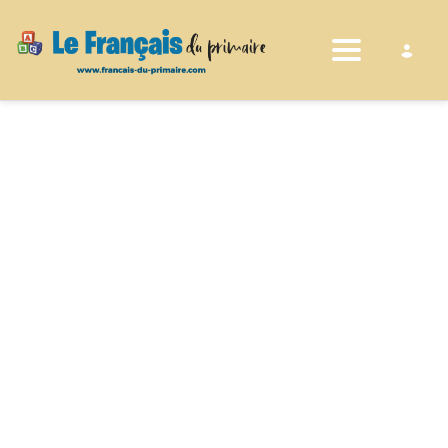
Toggle nav