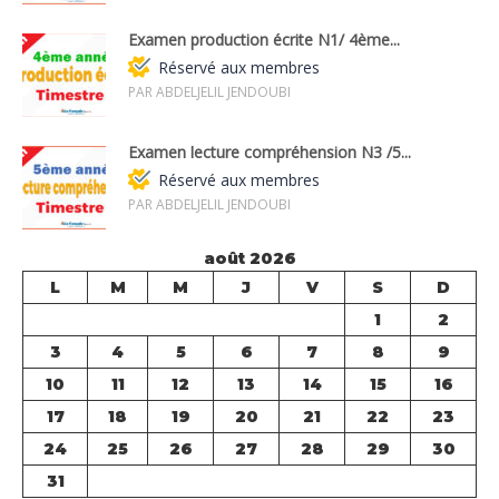
Examen production écrite N1/ 4ème...
Réservé aux membres
PAR ABDELJELIL JENDOUBI
Examen lecture compréhension N3 /5...
Réservé aux membres
PAR ABDELJELIL JENDOUBI
août 2026
L
M
M
J
V
S
D
1
2
3
4
5
6
7
8
9
10
11
12
13
14
15
16
17
18
19
20
21
22
23
24
25
26
27
28
29
30
31