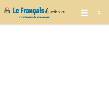
Toggle nav