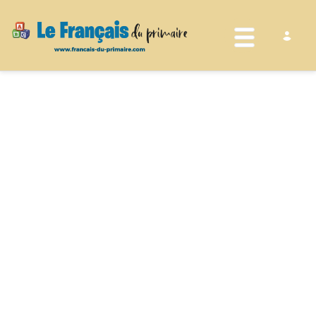
Toggle nav